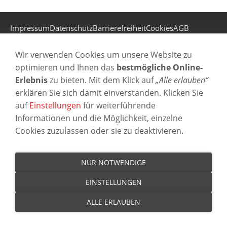
Impressum
Datenschutz
Barrierefreiheit
Cookies
AGB
Widerrufsrecht
Widerrufsformular
Versand & Zahlung
Wir verwenden Cookies um unsere Website zu
© Schmoock Design
optimieren und Ihnen das
bestmögliche Online-
Erlebnis
zu bieten. Mit dem Klick auf
„Alle erlauben“
erklären Sie sich damit einverstanden. Klicken Sie
auf
Einstellungen
für weiterführende
Informationen und die Möglichkeit, einzelne
Cookies zuzulassen oder sie zu deaktivieren.
NUR NOTWENDIGE
EINSTELLUNGEN
ALLE ERLAUBEN