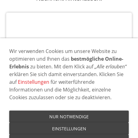
Dieser Inhalt kann leider nicht angezeigt
werden, da die notwendigen
Cookies
Wir verwenden Cookies um unsere Website zu
deaktiviert sind.
optimieren und Ihnen das
bestmögliche Online-
Erlebnis
zu bieten. Mit dem Klick auf
„Alle erlauben“
Cookie-Einstellungen
erklären Sie sich damit einverstanden. Klicken Sie
auf
Einstellungen
für weiterführende
DIESEN COOKIE ZULASSEN
Informationen und die Möglichkeit, einzelne
Cookies zuzulassen oder sie zu deaktivieren.
NUR NOTWENDIGE
Impressum
Datenschutz
Barrierefreiheit
Cookies
AGB
EINSTELLUNGEN
Widerrufsrecht
Widerrufsformular
Versand & Zahlung